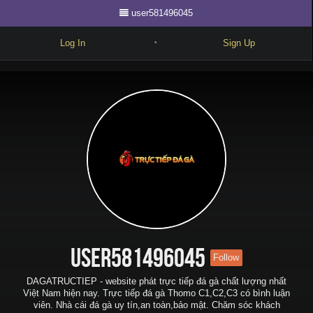
user581496045
Log In
Sign Up
•
Write
Explore
Freestyle
Beats
Battles
Cypher
Forum
user581496045
Follow
Blog
DAGATRUCTIEP - website phát trực tiếp đá gà chất lượng nhất
Việt Nam hiện nay. Trực tiếp đá gà Thomo C1,C2,C3 có bình luận
viên. Nhà cái đá gà uy tín,an toàn,bảo mật. Chăm sóc khách