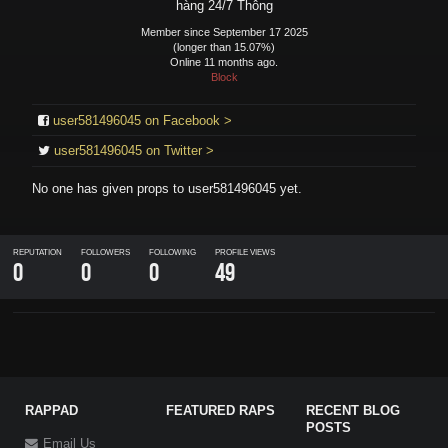
hàng 24/7 Thông
Member since September 17 2025
(longer than 15.07%)
Online 11 months ago.
Block
user581496045 on Facebook >
user581496045 on Twitter >
No one has given props to
user581496045
yet.
REPUTATION
FOLLOWERS
FOLLOWING
PROFILE VIEWS
0
0
0
49
RAPPAD
FEATURED RAPS
RECENT BLOG
POSTS
Email Us