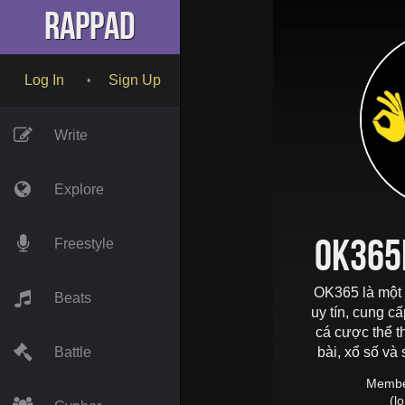
RapPad
Log In
Sign Up
•
Write
Explore
ok365
Freestyle
OK365 là một 
Beats
uy tín, cung cấ
cá cược thể t
Battle
bài, xổ số và 
Membe
(l