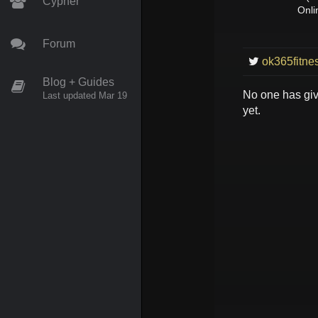
Cypher
Onli
Forum
ok365fitnes
Blog + Guides
No one has gi
Last updated Mar 19
yet.