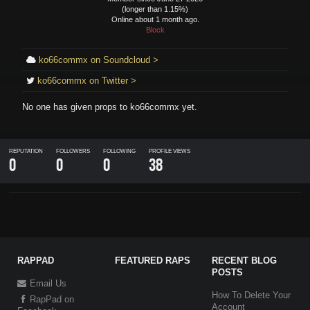
(longer than 1.15%)
Online about 1 month ago.
Block
ko66commx on Soundcloud >
ko66commx on Twitter >
No one has given props to
ko66commx
yet.
REPUTATION
FOLLOWERS
FOLLOWING
PROFILE VIEWS
0
0
0
38
RAPPAD
FEATURED RAPS
RECENT BLOG
POSTS
Email Us
How To Delete Your
RapPad on
Account