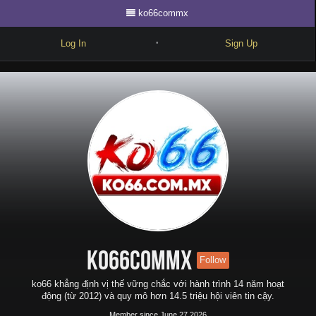
ko66commx
Log In
Sign Up
•
Write
Explore
Freestyle
Beats
Battles
Cypher
Forum
ko66commx
Follow
Blog
ko66 khẳng định vị thế vững chắc với hành trình 14 năm hoạt
động (từ 2012) và quy mô hơn 14.5 triệu hội viên tin cậy.
Member since June 27 2026