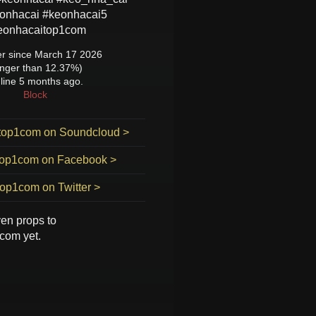
eonhacai #keonhacai5
eonhacaitop1com
 since March 17 2026
onger than 12.37%)
line 5 months ago.
Block
top1com on Soundcloud >
top1com on Facebook >
op1com on Twitter >
en props to
1com
yet.