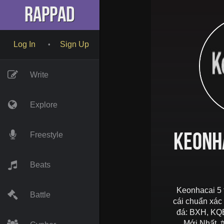
RapPad
Log In
Sign Up
•
Write
Explore
keonh
Freestyle
Beats
Keonhacai 5 t
Battle
cái chuẩn xác
đá: BXH, KQB
Mới Nhất. 