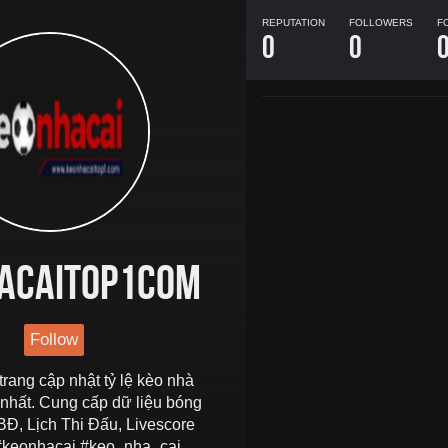
REPUTATION
FOLLOWERS
F
0
0
acaitop1com
Follow
rang cập nhật tỷ lệ kèo nhà
 nhất. Cung cấp dữ liệu bóng
Đ, Lịch Thi Đấu, Livescore
#keonhacai #keo_nha_cai