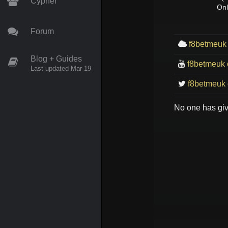
Cypher
Onl
Forum
f8betmeuk
Blog + Guides
f8betmeuk
Last updated Mar 19
f8betmeuk 
No one has gi