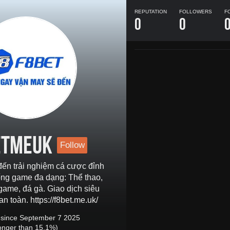
REPUTATION
FOLLOWERS
F
0
0
etmeuk
Follow
n trải nghiệm cá cược đỉnh
ống game đa dạng: Thể thao,
game, đá gà. Giao dịch siêu
an toàn. https://f8bet.me.uk/
since September 7 2025
longer than 15.1%)