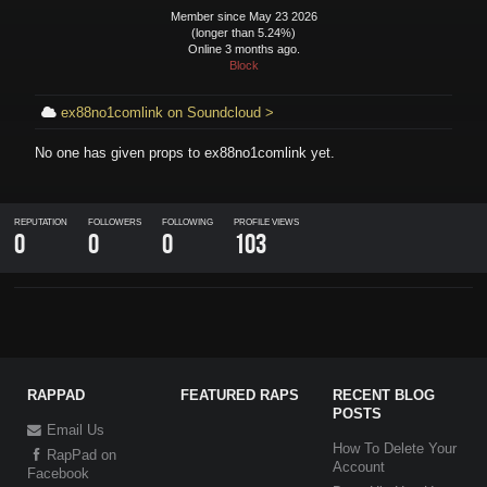
Member since May 23 2026
(longer than 5.24%)
Online 3 months ago.
Block
ex88no1comlink on Soundcloud >
No one has given props to
ex88no1comlink
yet.
REPUTATION
FOLLOWERS
FOLLOWING
PROFILE VIEWS
0
0
0
103
RAPPAD
FEATURED RAPS
RECENT BLOG
POSTS
Email Us
How To Delete Your
RapPad on
Account
Facebook