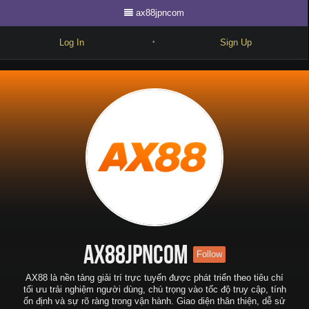
ax88jpncom
Log In
Sign Up
•
Write
Explore
Freestyle
Beats
Battles
Cypher
Forum
ax88jpncom
Follow
Blog
AX88 là nền tảng giải trí trực tuyến được phát triển theo tiêu chí
tối ưu trải nghiệm người dùng, chú trọng vào tốc độ truy cập, tính
ổn định và sự rõ ràng trong vận hành. Giao diện thân thiện, dễ sử