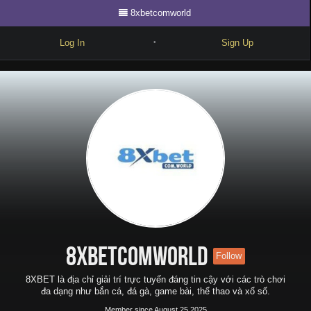
8xbetcomworld
Log In
Sign Up
•
Write
Explore
Freestyle
Beats
Battles
Cypher
Forum
8xbetcomworld
Follow
Blog
8XBET là địa chỉ giải trí trực tuyến đáng tin cậy với các trò chơi
đa dạng như bắn cá, đá gà, game bài, thể thao và xổ số.
Member since August 25 2025