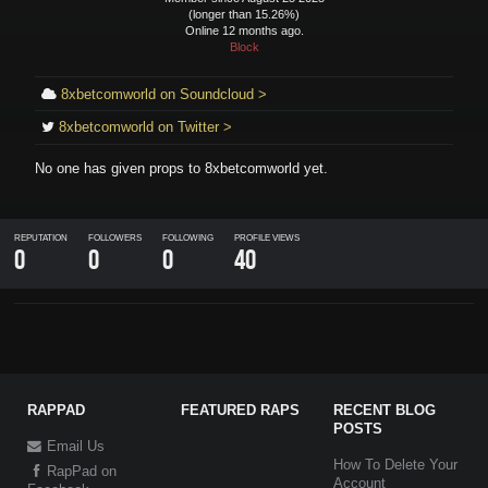
(longer than 15.26%)
Online 12 months ago.
Block
8xbetcomworld on Soundcloud >
8xbetcomworld on Twitter >
No one has given props to
8xbetcomworld
yet.
REPUTATION
FOLLOWERS
FOLLOWING
PROFILE VIEWS
0
0
0
40
RAPPAD
FEATURED RAPS
RECENT BLOG
POSTS
Email Us
How To Delete Your
RapPad on
Account