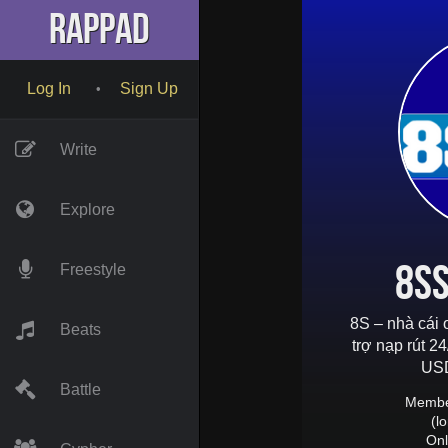
RapPad
Log In
Sign Up
•
Write
Explore
8ss
Freestyle
8S – nhà cái 
Beats
trợ nạp rút 2
USD
Battle
Membe
(l
Onl