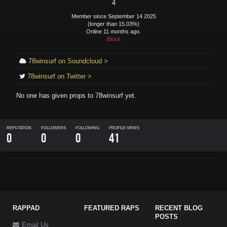
4
Member since September 14 2025
(longer than 15.03%)
Online 11 months ago.
Block
78winsurf on Soundcloud >
78winsurf on Twitter >
No one has given props to
78winsurf
yet.
REPUTATION
FOLLOWERS
FOLLOWING
PROFILE VIEWS
0
0
0
41
RAPPAD
FEATURED RAPS
RECENT BLOG
POSTS
Email Us